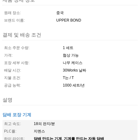
원래 장소:
중국
브랜드 이름:
UPPER BOND
결제 및 배송 조건
최소 주문 수량:
1 세트
가격:
협상 가능
포장 세부 사항:
나무 케이스
배달 시간:
30Works 날짜
지불 조건:
T는 / T
공급 능력:
1000 세트/년
설명
담배 포장 기계
최고 속도:
18의 판지/분
PLC를:
지멘스
담배 만드는 기계
기계를 만드는 자동 담배
하이 라이트:
,