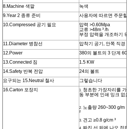
8.Machine 색깔
녹색
9.Year 2 종류 준비
사용자에 따르면 주문할
10.Compressed 공기 필요
압력 >0.60Mpa
교류 >48m
³
/h
부정 압력을 개조하기 
11.Diameter 병참선
압착기 공기, 안쪽 직경 8
12.Power
380의 볼트의 3 단계 60 
13.Connected 짐
1.5 KW
14.Safety 반복 전압
24의 볼트
요구되는 15.Neutral 철사
그렇습니다
16.Carton 포장지
청초한 가장자리를 가진
1.
동 부분에 인쇄 잉
노출량 260~300 g/
m
2.
견고 ≥0.8 g/cm
³
3.
짜진 선 뒤에 나오 접히
4.