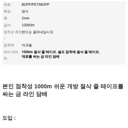
재료:
BOPP/PET/MOPP
특징:
방수
폭:
2mm
길이:
10000m
점착성 측면
편드는 골라내십시오
::
접착제:
아크릴
1000m 절삭 줄 테이프
셀프 접착제 절삭 줄 테이프
하이 라이
,
,
재료를 싸는 금 라인 담배
트:
본인 점착성 1000m 쉬운 개방 절삭 줄 테이프를
싸는 금 라인 담배
도입 :