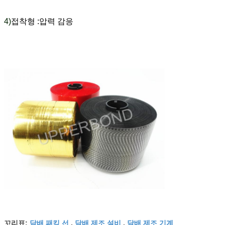
4)
접착형 :압력 감응
담배 패킹 선
담배 제조 설비
담배 제조 기계
꼬리표:
,
,