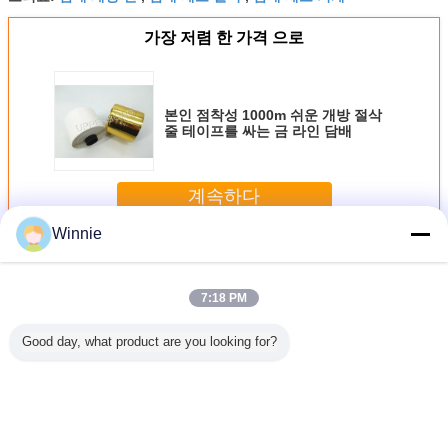
가장 저렴 한 가격 으로
본인 점착성 1000m 쉬운 개방 절삭
줄 테이프를 싸는 금 라인 담배
계속하다
Winnie
담배 생산 기계
더 많은 것
7:18 PM
Good day, what product are you looking for?
MAXS
BOPP 셀로판 감싸
1100년에 크기를
20mm 담배 꿰매는
MK9 담
 만들기 담
기를 위한 45의 판
나타내 기계장치에
담배 생산 기계
및 모이
산 기계
지/최소한도 담배
BOPP 영화/PVC
370W 320 R/분을
생산 기계
Overwrapping 담
측정하십시오
배
언어를 바꾸십시오