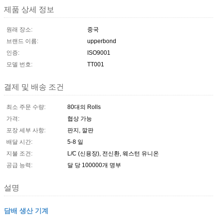
제품 상세 정보
원래 장소:
중국
브랜드 이름:
upperbond
인증:
ISO9001
모델 번호:
TT001
결제 및 배송 조건
최소 주문 수량:
80대의 Rolls
가격:
협상 가능
포장 세부 사항:
판지, 깔판
배달 시간:
5-8 일
지불 조건:
L/C (신용장), 전신환, 웨스턴 유니온
공급 능력:
달 당 100000개 명부
설명
담배 생산 기계