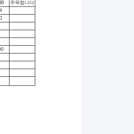
IB
주목합니다
4
0
00