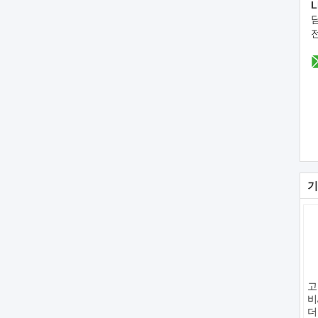
L
기
고
비
더