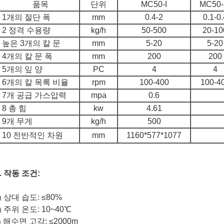
품목
단위
MC50-I
MC50-
1개의 절단 폭
mm
0.4-2
0.1-0.
2 정격 수용량
kg/h
50-500
20-10
높은 3개의 칼 문
mm
5-20
5-20
4개의 칼 문 폭
mm
200
200
5개의 잎 양
PC
4
4
6개의 칼 목록 비율
rpm
100-400
100-4
7개 공급 가스압력
mpa
0.6
8 총 힘
kw
4.61
9개 무게
kg/h
500
10 전반적인 차원
mm
1160*577*1077
. 작동 조건:
상대 습도: ≤80%
)
주위 온도: 10~40℃
)
해수면 고각: ≤2000m
)