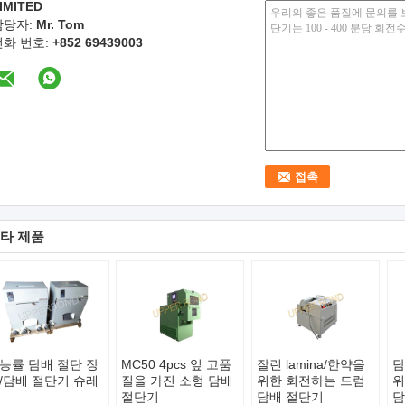
IMITED
담당자:
Mr. Tom
전화 번호:
+852 69439003
타 제품
능률 담배 절단 장
MC50 4pcs 잎 고품
잘린 lamina/한약을
담
/담배 절단기 슈레
질을 가진 소형 담배
위한 회전하는 드럼
위
절단기
담배 절단기
담