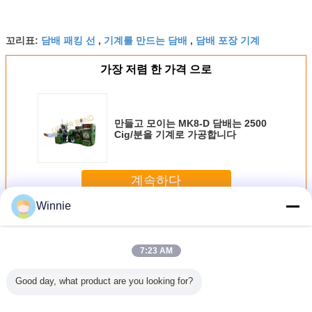
담배 패킹 선
기계를 만드는 담배
담배 포장 기계
꼬리표:
,
,
가장 저렴 한 가격 으로
만들고 모이는 MK8-D 담배는 2500
Cig/분을 기계로 가공합니다
계속하다
Winnie
담배 만드는 기계
더 많은 것
7:23 AM
Good day, what product are you looking for?
배 만들고
분 당 기계 5000 담
기계를 만드는 밝
MAX를 가진 회전
기계를 
는 기계
배를 만드는 380V
은 회색 Mk9 담배
기계 조합 2500
5000Cig/