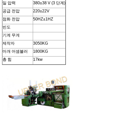
일 압력
380±38 V (3 단계)
공급 전압
220±22V
점화 전압
50HZ±1HZ
빈도
기계 무게
제작자
3050KG
마개 어셈블러
1800KG
총 힘
17kw