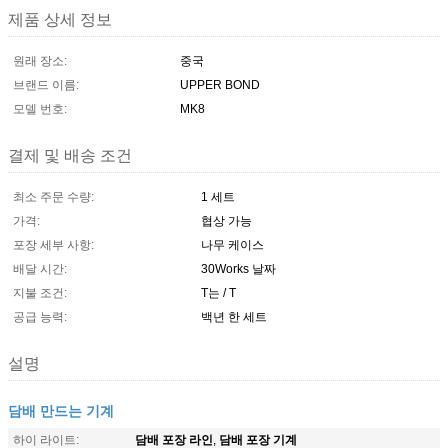
제품 상세 정보
원래 장소:
중국
브랜드 이름:
UPPER BOND
모델 번호:
MK8
결제 및 배송 조건
최소 주문 수량:
1 세트
가격:
협상 가능
포장 세부 사항:
나무 케이스
배달 시간:
30Works 날짜
지불 조건:
T는 / T
공급 능력:
백년 한 세트
설명
담배 만드는 기계
담배 포장 라인
담배 포장 기계
하이 라이트:
,