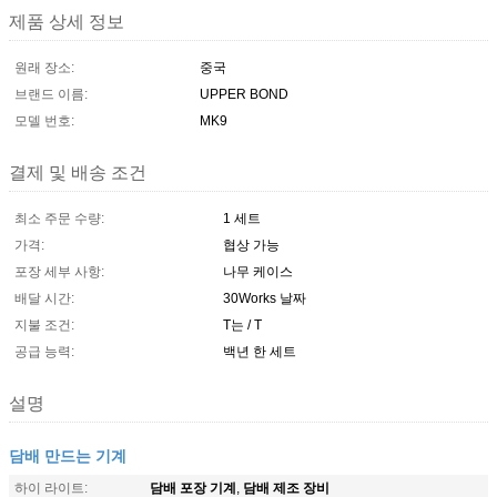
제품 상세 정보
원래 장소:
중국
브랜드 이름:
UPPER BOND
모델 번호:
MK9
결제 및 배송 조건
최소 주문 수량:
1 세트
가격:
협상 가능
포장 세부 사항:
나무 케이스
배달 시간:
30Works 날짜
지불 조건:
T는 / T
공급 능력:
백년 한 세트
설명
담배 만드는 기계
담배 포장 기계
담배 제조 장비
하이 라이트:
,