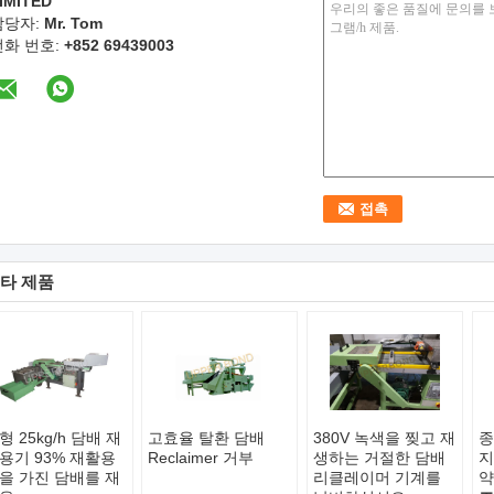
IMITED
담당자:
Mr. Tom
전화 번호:
+852 69439003
타 제품
형 25kg/h 담배 재
고효율 탈환 담배
380V 녹색을 찢고 재
종
용기 93% 재활용
Reclaimer 거부
생하는 거절한 담배
지
을 가진 담배를 재
리클레이머 기계를
약