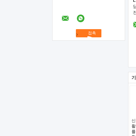
L
기
신
활
률