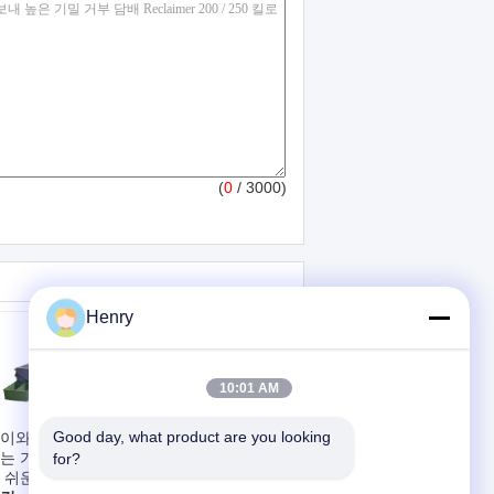
(
0
/ 3000)
Henry
10:01 AM
Good day, what product are you looking 
이와 담배 실 쪼개
고속 담배 리클레이
는 기계 에너지 절
머 7.45KW 저잡음
for?
 쉬운 운영
작은 양