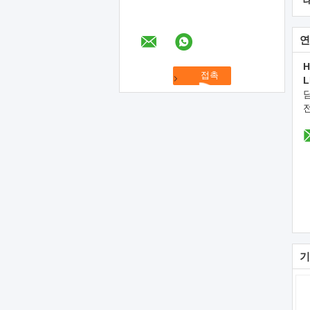
연
H
L
기