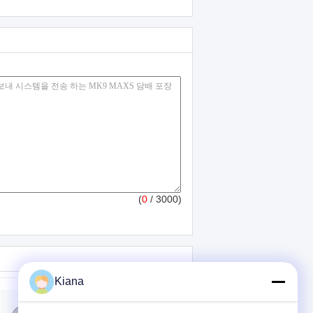
(
0
/ 3000)
Kiana