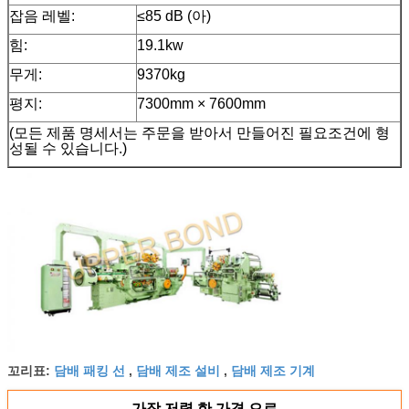
잡음 레벨:
≤85 dB (아)
힘:
19.1kw
무게:
9370kg
평지:
7300mm × 7600mm
(모든 제품 명세서는 주문을 받아서 만들어진 필요조건에 형
성될 수 있습니다.)
담배 패킹 선
담배 제조 설비
담배 제조 기계
꼬리표:
,
,
가장 저렴 한 가격 으로