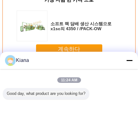
소프트 팩 담배 생산 시스템으로
x1sc의 4350 / /PACK-OW
계속하다
Kiana
담배 생산 기계
더 많은 것
11:24 AM
Good day, what product are you looking for?
MAXS
BOPP 셀로판 감싸
1100년에 크기를
20mm 담배 꿰매는
MK9 담
 만들기 담
기를 위한 45의 판
나타내 기계장치에
담배 생산 기계
및 모이
산 기계
지/최소한도 담배
BOPP 영화/PVC
370W 320 R/분을
생산 기계
Overwrapping 담
측정하십시오
배
언어를 바꾸십시오
Korean