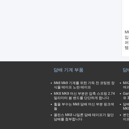
M
입
퍼
템
조
색
전
항
담배 기계 부품
담
Mk8 Mk9 기계를 위한 가득 찬 코팅된 장
MA
식물 테이프 노란 테이프
여과
MK8 MK9 머신 부분은 압축 스프링 2.74
Ga
밀리미터 봄 밴드를 단단하게 합니다
유 
휠을 부수는 Mk8 담배 머신 부분 핑크색
담배
돌
MK
몰린스 MK8 나일론 담배 테이프가 절단
본인
담배를 첨부합니다
이프