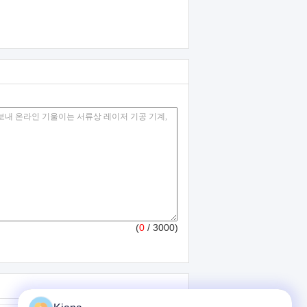
(
0
/ 3000)