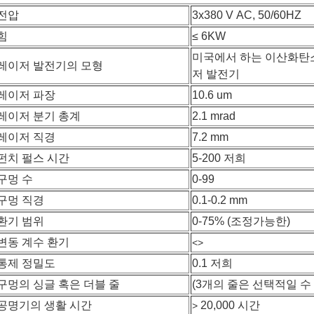
전압
3x380 V AC, 50/60HZ
힘
≤ 6KW
미국에서 하는 이산화탄
레이저 발전기의 모형
저 발전기
레이저 파장
10.6 um
레이저 분기 총계
2.1 mrad
레이저 직경
7.2 mm
펀치 펄스 시간
5-200 저희
구멍 수
0-99
구멍 직경
0.1-0.2 mm
환기 범위
0-75% (조정가능한)
변동 계수 환기
<>
통제 정밀도
0.1 저희
구멍의 싱글 혹은 더블 줄
(3개의 줄은 선택적일 수
공명기의 생활 시간
20,000 시간
>