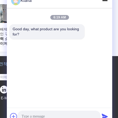
Kiana
6:19 AM
Good day, what product are you looking 
배제품용 고속 온
온라인 필터 틱핑 페
인 구멍 뚫기 기계
이퍼 레이저 구멍 기
for?
력 소비:
최대 6km
계
이저 타입:
K 시리
전력 소비:
최대 6km
 CO2 펄스 레이저
레이저 타입:
K 시리
장:
10.6 μm
즈 CO2 펄스 레이저
 발산(전체 각도):
파장:
10.6 μm
 2.1 밀리라드
빔 발산(전체 각도):
견적 요청
≤ 2.1 밀리라드
보내십시오
E-Mail
사이트맵
|
모바일 사이트