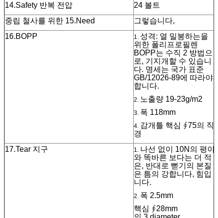
14.Safety 반복 전압
24 볼트
중립 철사를 위한 15.Need
그렇습니다,
16.BOPP
성격: 열 밀봉하는을
1.
위한 폴리프로필렌
BOPP는 수직 2 방법으
로, 기지개할 수 있습니
다. 명세는 국가 표준
GB/12026-89에 따라야
합니다.
노출량 19-23g/m2
2.
폭 118mm
3.
감개틀 핵심 ∮75의 직
4.
경
17.Tear 지구
나선 없이 10N의 평야
1.
와 똑바른 보다는 더 적
은, 반대로 뻗기의 본질
은 틈의 강합니다, 힘입
니다.
폭 2.5mm
2.
핵심 ∮28mm
의 3.diameter