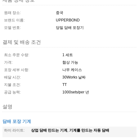
원래 장소:
중국
브랜드 이름:
UPPERBOND
모델 번호:
당밀 담배 포장기
결제 및 배송 조건
최소 주문 수량:
1 세트
가격:
협상 가능
포장 세부 사항:
나무 케이스
배달 시간:
30Works 날짜
지불 조건:
TT
공급 능력:
1000sets/per 년
설명
담배 포장 기계
상업 담배 만드는 기계
기계를 만드는 자동 담배
하이 라이트:
,