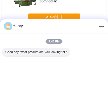
380V 60HZ
계속하다
Henry
담배 포장 기계
더 많은 것
3:46 PM
Good day, what product are you looking for?
배 포장기를
단단한 팩을 위한
연약한 팩을 위한
10L/Min 3200kg
마분지 소
 Hz YTB
GDX2 담배 포장
GDX1 담배 포장
고속 자동 담배 포
포장
 기계
기계
선
장기 뜨거운 용해
접착성 바다표범
어업
언어를 바꾸십시오
Korean
홈
|
우리에 대하여
|
연락주세요
|
사이트맵
|
개인정보 보호 정책