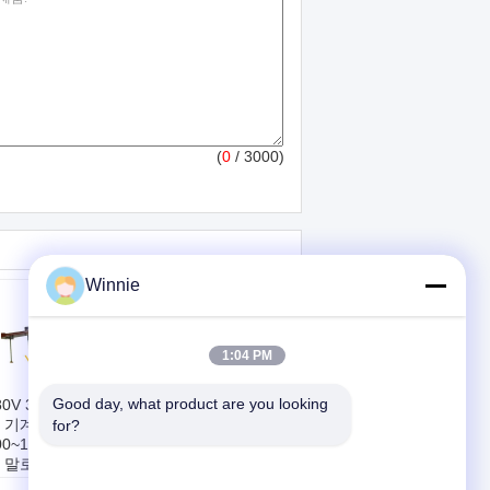
(
0
/ 3000)
Winnie
1:04 PM
Good day, what product are you looking 
80V 3는 여송연 회
에너지 절약 담배 생
 기계 고속
for?
산 기계 공기에 의하
00~1200 지팡이/분
여 유동성으로 하는
 말로 표현합니다
커트 건조기