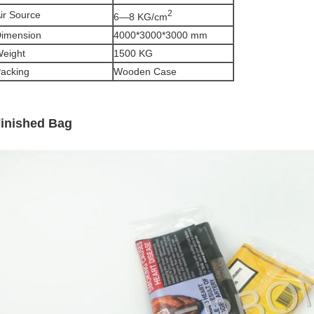
2
ir Source
6—8 KG/cm
imension
4000*3000*3000 mm
eight
1500 KG
acking
Wooden Case
inished Bag