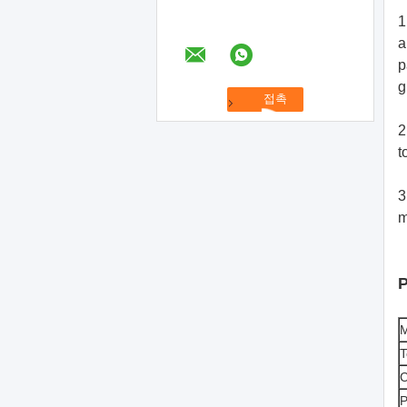
1
a
p
g
2
t
3
m
P
M
T
C
P