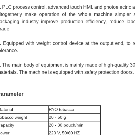
. PLC process control, advanced touch HMI, and photoelectric a
ltogetherly make operation of the whole machine simpler 
ackaging industry improve production efficiency, reduce lab
rade.
. Equipped with weight control device at the output end, to r
olerance.
. The main body of equipment is mainly made of high-quality 30
aterials. The machine is equipped with safety protection doors.
arameter
aterial
RYO tobacco
obacco weight
20 - 50 g
apacity
20 - 30 pouch/min
ower
220 V, 50/60 HZ