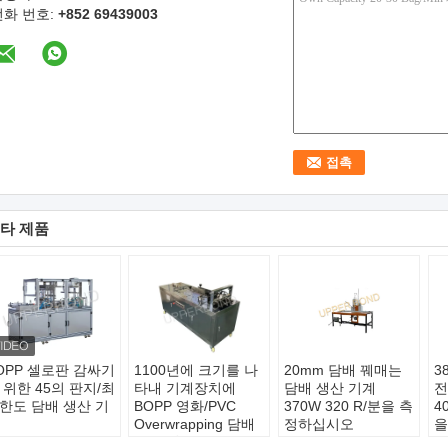
전화 번호:
+852 69439003
타 제품
OPP 셀로판 감싸기
1100년에 크기를 나
20mm 담배 꿰매는
3
 위한 45의 판지/최
타내 기계장치에
담배 생산 기계
전
한도 담배 생산 기
BOPP 영화/PVC
370W 320 R/분을 측
4
Overwrapping 담배
정하십시오
을
료:
스테인레스 강
몬 유형:
자동 귀환