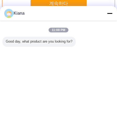
계속하다
Kiana
담배 기계 부품
더 많은 것
11:08 PM
Good day, what product are you looking for?
레이 담배
원형 날 담배 머신
Customzied 담배
HLP2 포장기 예비
돋을새김 
 부분
부분
쟁반 담배 기계는
품목 안 구조 절단
배 기계
MK8/MK9를 위해
기 칼 강철 물자
분해합니다
언어를 바꾸십시오
Korean
홈
|
우리에 대하여
|
연락주세요
|
사이트맵
|
개인정보 보호 정책
탁상용 전망
Copyright © 2012 - 2026 HK UPPERBOND INDUSTRIAL LIMITED.