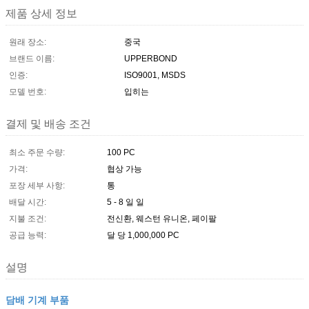
제품 상세 정보
원래 장소:
중국
브랜드 이름:
UPPERBOND
인증:
ISO9001, MSDS
모델 번호:
입히는
결제 및 배송 조건
최소 주문 수량:
100 PC
가격:
협상 가능
포장 세부 사항:
통
배달 시간:
5 - 8 일 일
지불 조건:
전신환, 웨스턴 유니온, 페이팔
공급 능력:
달 당 1,000,000 PC
설명
담배 기계 부품