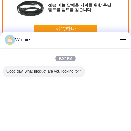
전송 이는 담배용 기계를 위한 무단
벨트를 벨트를 감습니다
계속하다
Winnie
담배 기계 부품
더 많은 것
9:57 PM
Good day, what product are you looking for?
레이 담배
원형 날 담배 머신
Customzied 담배
HLP2 포장기 예비
돋을새김 
 부분
부분
쟁반 담배 기계는
품목 안 구조 절단
배 기계
MK8/MK9를 위해
기 칼 강철 물자
분해합니다
언어를 바꾸십시오
Korean