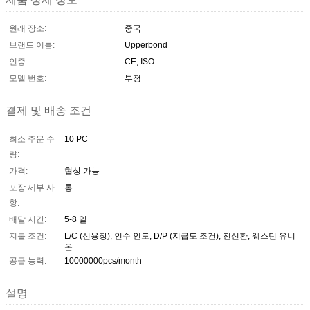
원래 장소:
중국
브랜드 이름:
Upperbond
인증:
CE, ISO
모델 번호:
부정
결제 및 배송 조건
최소 주문 수
10 PC
량:
가격:
협상 가능
포장 세부 사
통
항:
배달 시간:
5-8 일
지불 조건:
L/C (신용장), 인수 인도, D/P (지급도 조건), 전신환, 웨스턴 유니
온
공급 능력:
10000000pcs/month
설명