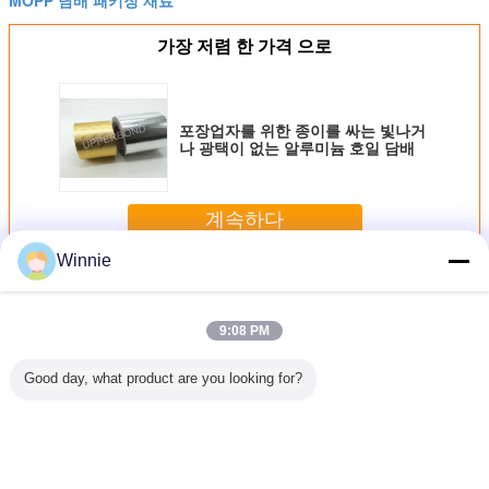
가장 저렴 한 가격 으로
포장업자를 위한 종이를 싸는 빛나거
나 광택이 없는 알루미늄 호일 담배
계속하다
Winnie
담배 패키징 재료
더 많은 것
9:08 PM
Good day, what product are you looking for?
장을 위한
차 packagegage
테이프 Bopp를 떼
자료 봅프를 패키
담배 패키
 접착 브
를 위한 Bopp/애완
어내는 자동 접착
징하는 개봉 테프
를 위한 
p 눈물 테
동물 가동 가능한
안전을 감싸는 화
담배를 밀봉하는
프
포장 인쇄 눈물 테
장용 약 음식
압력 감응 가방
이프