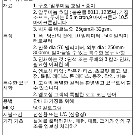
재료
1. 구조 :알루미늄 호일 + 종이.
2. 알루미늄 호일 : 불순물 8011, 1235년, 기질
소프트, 두께는 6.5 micron,9 마이크론과 10.5
마이크론입니다
3. 벽지를 바르느요 :25gsm과 32gsm.
특징
1. 폭 : 당신의 것에, 10 밀리미터 - 500 밀리미
터로부터.
2. 안쪽 dia :76 밀리미터, 외부 dia : 250mm-
300mm, 받아들일 수 있는 특수한 요구 사항
3. 인쇄하는 것 : 단색 또는 두배와 3 칼라 인쇄,
필요한 어떠한 색
4. 엠보싱 타입 : 작은 래티스, 초콜릿 로고, 별,
점, 튤립, 래티스, 큰 래티스, 동전, 작약, 버블
특수한 요구
1. 고객의 특별한 컬러는 환영받고 요구로서 할
사항
수 있습니다
2. 엠보싱 고객의 특별한 로고 또는 단어
용법
담배 패키징을 위해
MOQ
500 킬로그램
지불조건
전신환 또는 L/C (신용장)
가격 기초
설계를 출력하면서, 패턴, 재료, 크기와 양의 구
조를 엠보싱 처리하기