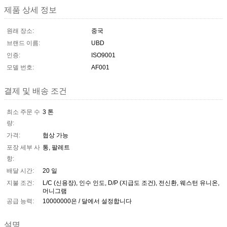
제품 상세 정보
원래 장소:
중국
브랜드 이름:
UBD
인증:
ISO9001
모델 번호:
AF001
결제 및 배송 조건
최소 주문 수
3 톤
량:
가격:
협상 가능
포장 세부 사
통, 팔레트
항:
배달 시간:
20 일
지불 조건:
L/C (신용장), 인수 인도, D/P (지급도 조건), 전신환, 웨스턴 유니온,
머니그램
공급 능력:
10000000은 / 달에서 설정합니다
설명