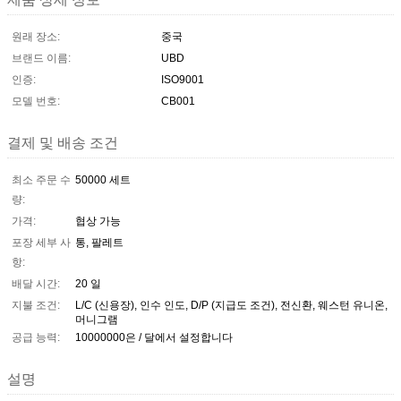
원래 장소:
중국
브랜드 이름:
UBD
인증:
ISO9001
모델 번호:
CB001
결제 및 배송 조건
최소 주문 수
50000 세트
량:
가격:
협상 가능
포장 세부 사
통, 팔레트
항:
배달 시간:
20 일
지불 조건:
L/C (신용장), 인수 인도, D/P (지급도 조건), 전신환, 웨스턴 유니온,
머니그램
공급 능력:
10000000은 / 달에서 설정합니다
설명