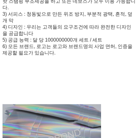
핫 스탬핑 부조세공을 하고 또는 데보스가 모두 이용 가능합니
포장
다.
방수 플라스틱 백으로의 팩은 전에 항해에 적합한
3) 서피스 : 청동빛으로 만든 위조 방지, 부분적 광택, 흔적, 덮
습니다
개 막
4) 디자인 : 우리는 고객들의 요구조건에 따라 완전한 디자인
을 공급합니다
특징
미생물에 의해 분해되, 재활용 소재, 손으로 만들, 
5) 공급 능력 : 달 당 1000000000개 세트 / 세트
사이클아벌
6) 모든 브랜드, 로고는 로고와 브랜드명의 사업 면허, 인증을
제공할 필요가 있습니다.
나뒤스트리얼
코이프트 & 기술, 음식, 의류, 사탕, 전자적이, 디
사용
마다 & 오날이 걱정합니다
페이퍼 유형
골판지, 크라프트 지, 판지, 코트지, 왁스 코트지
사용
셔츠, 케이크, 향기, 칸델라, 시청, 와인, 샴푸, 