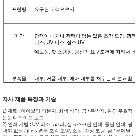
프린팅
요구된 고객으로서
마감
광택이 나거나 광택이 없는 엷은 조각 모양, 광
니스, UV 니스, 장소 UV,
데보싱, 핫 스탬핑, 당신의 요구조건에 따라서 et
부속물
내부, 거품 내부, 에바 내부
를 채우는 리본 & 활,
물집 내부, 플라스틱 안쪽, 투명 창 또는 당신의
자사 제품 특징과 기술
) 재료 : 아이보리 마분지, 회색 바닥, 금 / 은박지, 환경 우호적
1
예술 작품 포
설계에서 어도비 일러스트레이터, 포토샵인 고해상
논문과 화이트 보드
맷
의 인치당 도트 해상도.
2) 인쇄 기법 : UV 리소그래피, 실크스크린 인쇄, 동판 인쇄, 광
택이 없는 /gloss 엷은 조각 모양, 소음, 수성 코팅, 금 / 은메달