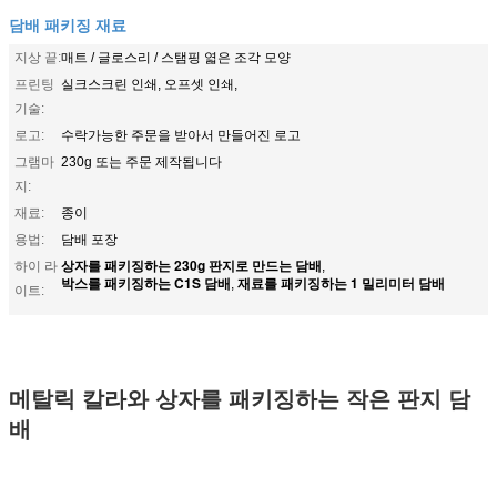
담배 패키징 재료
지상 끝:
매트 / 글로스리 / 스탬핑 엷은 조각 모양
프린팅
실크스크린 인쇄, 오프셋 인쇄,
기술:
로고:
수락가능한 주문을 받아서 만들어진 로고
그램마
230g 또는 주문 제작됩니다
지:
재료:
종이
용법:
담배 포장
상자를 패키징하는 230g 판지로 만드는 담배
하이 라
,
박스를 패키징하는 C1S 담배
재료를 패키징하는 1 밀리미터 담배
,
이트:
메탈릭 칼라와 상자를 패키징하는 작은 판지 담
배