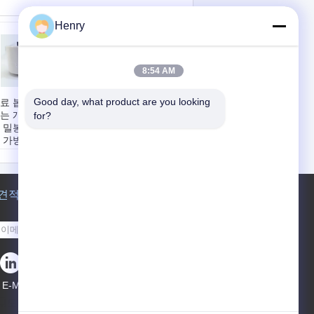
Henry
8:54 AM
Good day, what product are you looking 
료 봅프를 패키징
2 밀리미터는 홀로그
는 개봉 테프 담배
램 쉬운 개방 개봉 테
for?
 밀봉하는 압력 감
프 재활용할 수 있는
 가방
봅프 물질을 맞추어
료:
BOPP/
줍니다
/MOPP
재료:
걸레질/펫
착제 유형:
압력에
접착면::
단면
감한
길이:
10000m, 또는
견적 요청
용하다:
백 씰링
주문을 받아서 만드
이:
5000m-
는
0000m
특징:
쉬운 열기
보내십시오
E-Mail
사이트맵
|
모바일 사이트