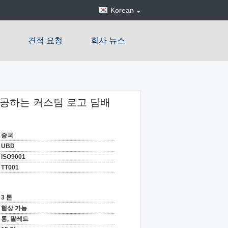
Korean
견적 요청
회사 뉴스
제공하는 커스텀 로고 담배
중국
UBD
ISO9001
TT001
3 톤
협상 가능
통, 팔레트