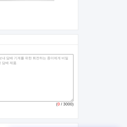
(
0
/ 3000)