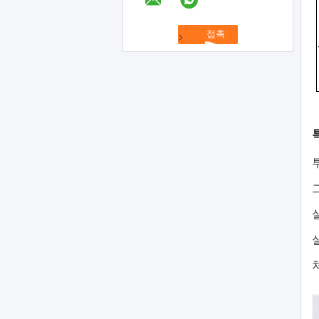
투
그
실