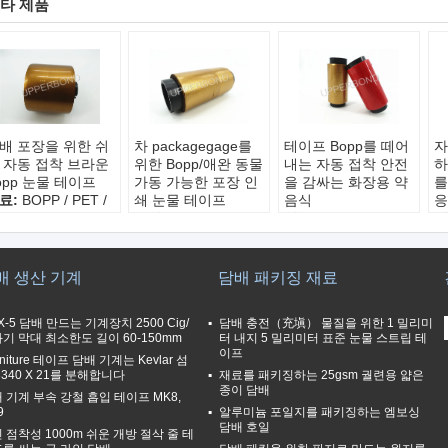
타 제품
배 포장을 위한 쉬
차 packagegage를
테이프 Bopp를 떼어
자
 자동 접착 브라운
위한 Bopp/애완 동물
내는 자동 접착 안전
하
opp 눈물 테이프
가동 가능한 포장 인
을 감싸는 화장용 약
를
료:
BOPP / PET /
쇄 눈물 테이프
음식
응
OPP
용법:
차/화장품 패키
재료:
애완 동물 /
재
징:
쉬운 열기
지
MOPP / BOPP
펫
이:
5000m -
재료:
BOPP / PET /
색상:
모든 색상
접
0000m
MOPP
점착제:
단면 접착제
민
배 생산 기계
담배 패키징 재료
착면::
강한 인장
색상:
투명/은색/골
애플리케이션:
담배
사
도
드/레드/브라운 요법
화장품 약 식품 카톤
길
X-5 담배 만드는 기계장치 2500 Cig/
담배 충전（充塡） 물질을 위한 1 밀리미
인쇄:
인쇄 제안
패키지
1
기 막대 최소한도 길이 60-150mm
터 내지 5 밀리미터 표준 눈물 스트립 테
이프
rniture 테이프 담배 기계는 Kevlar 섬
3340 X 21를 분해합니다
재료를 패키징하는 25gsm 궐련용 얇은
종이 담배
 기계 부속 강철 흡입 테이프 MK8,
9
알루미늄 포일지를 패키징하는 엠보싱
담배 호일
 점착성 1000m 쉬운 개방 절삭 줄 테