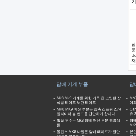
기
담
운
B
재
M
특
길
1
담배 기계 부품
담
접
강
Mk8 Mk9 기계를 위한 가득 찬 코팅된 장
MA
식물 테이프 노란 테이프
여과
MK8 MK9 머신 부분은 압축 스프링 2.74
Ga
밀리미터 봄 밴드를 단단하게 합니다
유 
휠을 부수는 Mk8 담배 머신 부분 핑크색
담배
돌
MK
몰린스 MK8 나일론 담배 테이프가 절단
본인