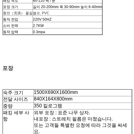
패킹 속도
60-120 팩 / 분
포장 크기
길이 20-200mm 폭 30-90mm 높이 6-40mm
충전（充塡） 물질
봅프, PVC
동작 전압
220V 50HZ
소비 전력
2.7KW
동작 압력
0.3mpa
포장
1500X690X1600mm
숙주 크기
840X164X800mm
전달 사이즈
350 킬로그램
중량
패킹 세부 사
외부 포장 : 표준 나무 상자.
항
내포장 : 스트레치 필름은 마쳤습니다.
또는 고객들 특별한 요청에 따라 그것을 싸세
요.