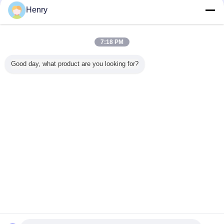
Henry
담배 포장 기계
더 많은 것
7:18 PM
Good day, what product are you looking for?
 반복 길이
반 자동 절단 담배
RYO 담배/차 봉지
담배 하드 팩 포장
180의 소
 인쇄기
포장 기계 고 속도
포장 기계
기 세금 라벨 스탬
도 담배
m 종이
및 정밀 무게
핑용 스탬퍼
언어를 바꾸십시오
Korean
홈
|
우리에 대하여
|
연락주세요
|
사이트맵
|
개인정보 보호 정책
탁상용 전망
Copyright © 2012 - 2026 HK UPPERBOND INDUSTRIAL LIMITED.
All rights reserved.