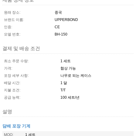
원래 장소:
중국
브랜드 이름:
UPPERBOND
인증:
CE
모델 번호:
BH-150
결제 및 배송 조건
최소 주문 수량:
1 세트
가격:
협상 가능
포장 세부 사항:
나무로 되는 케이스
배달 시간:
1 달
지불 조건:
T/T
공급 능력:
100 세트/년
설명
담배 포장 기계
MOQ:
1 세트