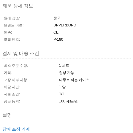
제품 상세 정보
원래 장소:
중국
브랜드 이름:
UPPERBOND
인증:
CE
모델 번호:
P-180
결제 및 배송 조건
최소 주문 수량:
1 세트
가격:
협상 가능
포장 세부 사항:
나무로 되는 케이스
배달 시간:
1 달
지불 조건:
T/T
공급 능력:
100 세트/년
설명
담배 포장 기계