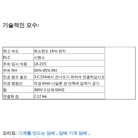
기술적인 모수:
최고 속도
최소한도 18의 판지
PLC
시멘스
주위 임시 직원
18-23℃
주위 RH
50%-85% RH
진공 펌프 필요
3-C154에서 건너오기 위하여 연결하십시오
직경 병참선
직경 6mm 나일론 관 안쪽에 압착기 공기
힘
380V 3 단계 60HZ
연결된 짐
2.12 kw
기계를 만드는 담배
담배 기계 담배
꼬리표:
,
,