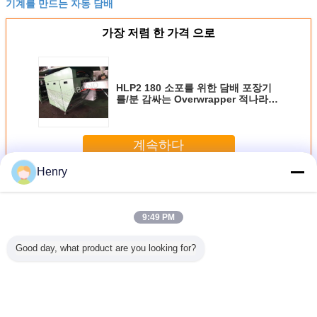
기계를 만드는 자동 담배
가장 저렴 한 가격 으로
HLP2 180 소포를 위한 담배 포장기
를/분 감싸는 Overwrapper 적나라한
소포
계속하다
Henry
담배 포장 기계
더 많은 것
9:49 PM
Good day, what product are you looking for?
 반복 길이
반 자동 절단 담배
RYO 담배/차 봉지
담배 하드 팩 포장
180의 소
 인쇄기
포장 기계 고 속도
포장 기계
기 세금 라벨 스탬
도 담배
m 종이
및 정밀 무게
핑용 스탬퍼