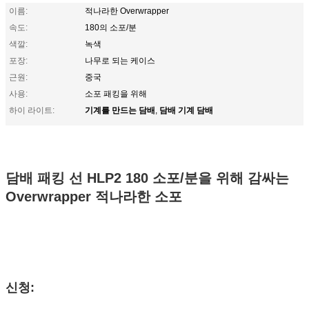
이름:
적나라한 Overwrapper
속도:
180의 소포/분
색깔:
녹색
포장:
나무로 되는 케이스
근원:
중국
사용:
소포 패킹을 위해
기계를 만드는 담배
담배 기계 담배
하이 라이트:
,
담배 패킹 선 HLP2 180 소포/분을 위해 감싸는
Overwrapper 적나라한 소포
신청: