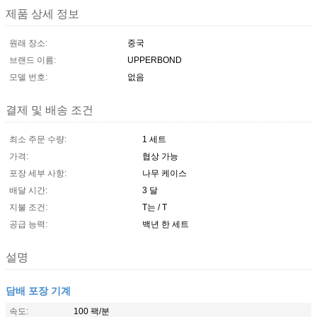
제품 상세 정보
원래 장소:
중국
브랜드 이름:
UPPERBOND
모델 번호:
없음
결제 및 배송 조건
최소 주문 수량:
1 세트
가격:
협상 가능
포장 세부 사항:
나무 케이스
배달 시간:
3 달
지불 조건:
T는 / T
공급 능력:
백년 한 세트
설명
담배 포장 기계
속도:
100 팩/분