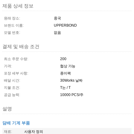
제품 상세 정보
원래 장소:
중국
브랜드 이름:
UPPERBOND
모델 번호:
없음
결제 및 배송 조건
최소 주문 수량:
200
가격:
협상 가능
포장 세부 사항:
종이팩
배달 시간:
30Works 날짜
지불 조건:
T는 / T
공급 능력:
10000 PCS/주
설명
담배 기계 부품
재료:
사용자 정의