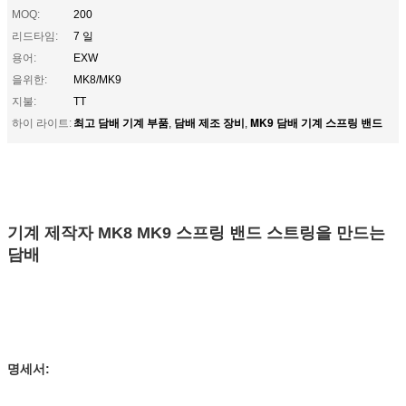
MOQ:
200
리드타임:
7 일
용어:
EXW
을위한:
MK8/MK9
지불:
TT
최고 담배 기계 부품
담배 제조 장비
MK9 담배 기계 스프링 밴드
하이 라이트:
,
,
기계 제작자 MK8 MK9 스프링 밴드 스트링을 만드는
담배
명세서: