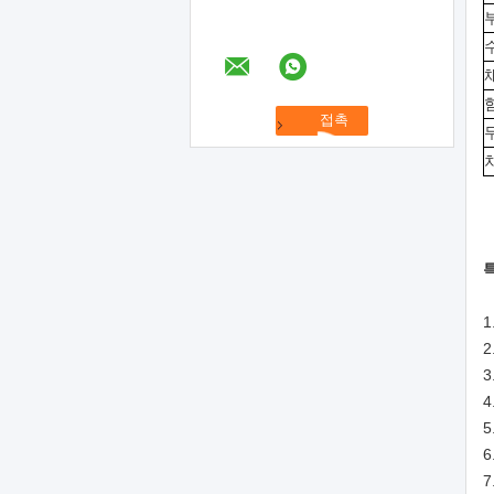
힘
차
1
2
3
4
5
6
7