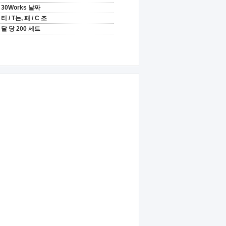
30Works 날짜
티 / T는, 패 / C 조
달 당 200 세트