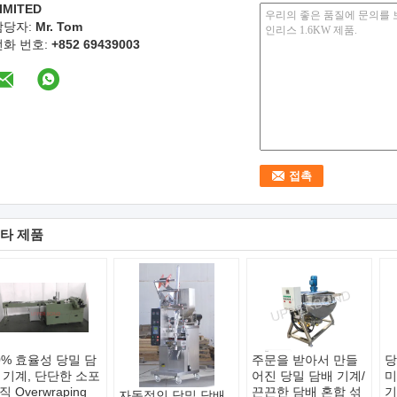
IMITED
담당자:
Mr. Tom
전화 번호:
+852 69439003
타 제품
0% 효율성 당밀 담
주문을 받아서 만들
당
 기계, 단단한 소포
어진 당밀 담배 기계/
미
직 Overwraping
끈끈한 담배 혼합 섞
기
자동적인 당밀 담배