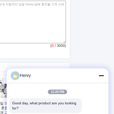
(
0
/ 3000)
Henry
11:25 PM
Good day, what product are you looking 
밀 Shisha 담배 풍
PLC 터치스크린을
 혼합물 믹서 섞는
가진 단단한 당밀 담
for?
계 교반기 100L
배 상자 포장기