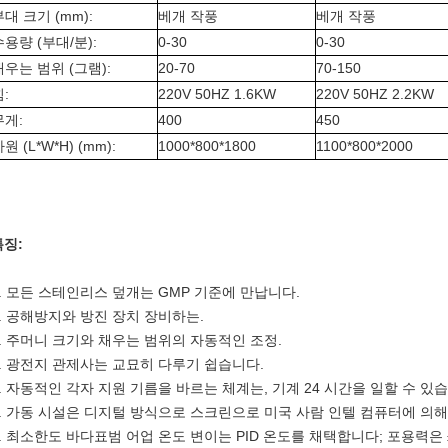
부대 크기 (mm):
베개 작풍
베개 작풍
수용량 (부대/분):
0-30
0-30
채우는 범위 (그램):
20-70
70-150
:
220V 50HZ 1.6KW
220V 50HZ 2.2KW
무게:
400
450
원 (L*W*H) (mm):
1000*800*1800
1100*800*2000
특징:
.
모든 스테인리스 덮개는 GMP 기준에 만납니다.
.
공해방지와 방진 장치 장비하는.
.
주머니 크기와 채우는 범위의 자동적인 조정.
.
광전지 관제사는 교묘히 다루기 쉽습니다.
.
자동적인 각자 지원 기름을 바르는 체계는, 기계 24 시간을 일할 수 있습
.
가동 시설은 디지털 방식으로 스크린으로 미국 사람 인텔 컴퓨터에 의해
.
최소한도 바다표범 어업 온도 변이는 PID 온도를 채택합니다; 포용력은 