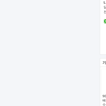
L
기
9
배
수