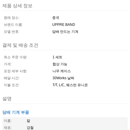
제품 상세 정보
원래 장소:
중국
브랜드 이름:
UPPRE BAND
모델 번호:
담배 만드는 기계
결제 및 배송 조건
최소 주문 수량:
1 세트
가격:
협상 가능
포장 세부 사항:
나무 케이스
배달 시간:
30Works 날짜
지불 조건:
T/T, L/C, 웨스턴 유니온
설명
담배 기계 부품
이름:
칼
재료:
강철