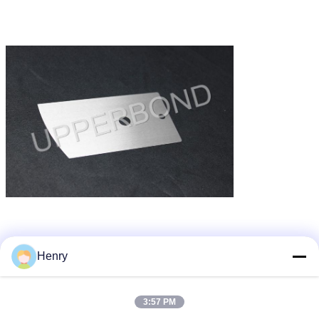
장비를 만드는 담배
최고 담배 기계 부속
담배 만드는 기계
꼬리표:
,
,
Henry
가장 저렴 한 가격 으로
3:57 PM