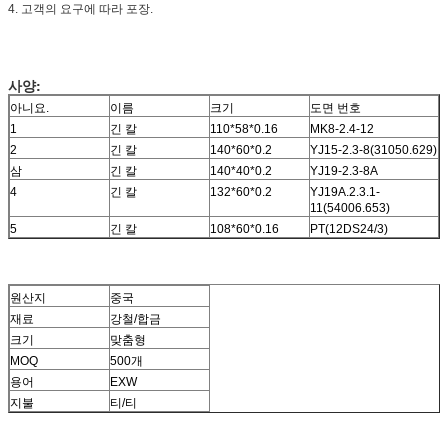
4. 고객의 요구에 따라 포장.
사양:
아니요.
이름
크기
도면 번호
1
긴 칼
110*58*0.16
MK8-2.4-12
2
긴 칼
140*60*0.2
YJ15-2.3-8(31050.629)
삼
긴 칼
140*40*0.2
YJ19-2.3-8A
4
긴 칼
132*60*0.2
YJ19A.2.3.1-
11(54006.653)
5
긴 칼
108*60*0.16
PT(12DS24/3)
원산지
중국
재료
강철/합금
크기
맞춤형
MOQ
500개
용어
EXW
지불
티/티