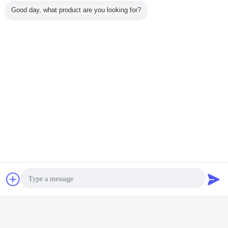
주문을 받아서 만들어진 크기 담배 기
Good day, what product are you looking for?
계는 담배 막대 절단 칼을 분해합니다
계속하다
담배 기계 부품
더 많은 것
레이 담배
원형 날 담배 머신
Customzied 담배
HLP2 포장기 예비
돋을새김 
 부분
부분
쟁반 담배 기계는
품목 안 구조 절단
배 기계
MK8/MK9를 위해
기 칼 강철 물자
분해합니다
언어를 바꾸십시오
잡담
견적 요청
Korean