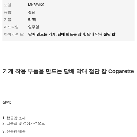
모델:
MK8/MK9
용법:
절단
지불:
티/티
리드타임:
일주일
담배 만드는 기계
담배 만드는 장비
담배 막대 절단 칼
하이 라이트:
,
,
기계 착용 부품을 만드는 담배 막대 절단 칼 Cogarette
설명:
1. 합금강 소재
2. 고품질 및 경쟁가격으로
3. 신속한 배송