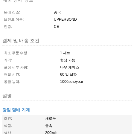
원래 장소:
중국
브랜드 이름:
UPPERBOND
인증:
CE
결제 및 배송 조건
최소 주문 수량:
1 세트
가격:
협상 가능
포장 세부 사항:
나무 케이스
배달 시간:
60 일 날짜
공급 능력:
1000sets/year
설명
당밀 담배 기계
조건:
새로운
색깔:
금속
생산:
200kgh