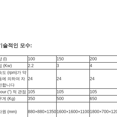
기술적인 모수:
 (l)
100
150
200
힘 (Kw)
2.2
3
4
속도 (rpm)가 약
동에 의하여 자
24
24
24
전합니다
pour (°) 적 관점
105
105
105
무게 (Kg)
350
500
650
차원 (mm)
880×880×1350
1600×1600×1100
1800×700×12