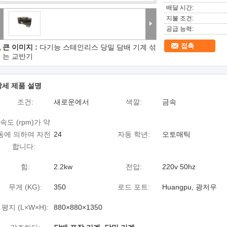
배달 시간:
지불 조건:
공급 능력:
접촉
큰 이미지 :
다기능 스테인리스 당밀 담배 기계 섞
는 교반기
상세 제품 설명
조건:
새로운에서
색깔:
금속
속도 (rpm)가 약
동에 의하여 자전
24
자동 학년:
오토매틱
합니다:
힘:
2.2kw
전압:
220v 50hz
무게 (KG):
350
로드 포트:
Huangpu, 광저우
평지 (L×W×H):
880×880×1350