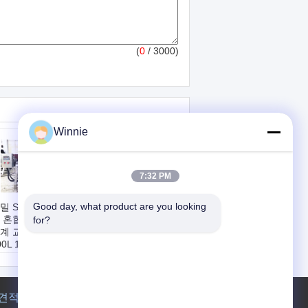
(
0
/ 3000)
Winnie
7:32 PM
Good day, what product are you looking 
밀 Shisha 담배 풍
PLC 터치스크린을
 혼합물 믹서 섞는
가진 단단한 당밀 담
for?
계 교반기 100L
배 상자 포장기
00L 1000L
작업률:
8-
태:
아주 새로운
10Cartons/분
량:
100-1000L
능률:
90%
래의:
중국
전원 공급 장치:
전
어:
본선 인도
압: 380volt±10% 빈
견적 요청
도: 50Hz 총 정격 출