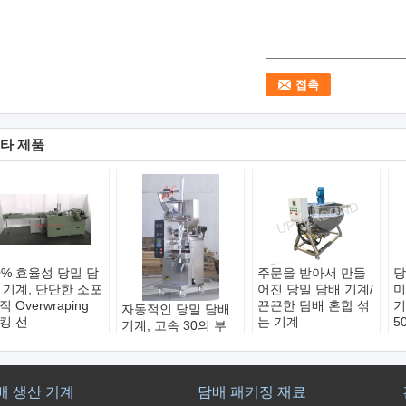
타 제품
0% 효율성 당밀 담
주문을 받아서 만들
당
 기계, 단단한 소포
어진 당밀 담배 기계/
미
직 Overwraping
끈끈한 담배 혼합 섞
기
자동적인 당밀 담배
킹 선
는 기계
5
기계, 고속 30의 부
한 비율:
8-10판지/
상태:
아주 새로운
상
대/분
색상:
메탈릭
용
상태:
새로운
률:
90%
전압:
220V 50Hz
원
색상:
메탈릭
원공급장치:
전
용량:
100-1000L
용
작동 속도:
30개 가
배 생산 기계
담배 패키징 재료
:380volt±10% 주