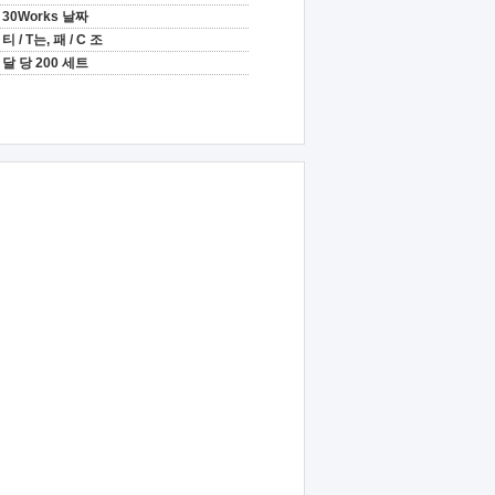
30Works 날짜
티 / T는, 패 / C 조
달 당 200 세트