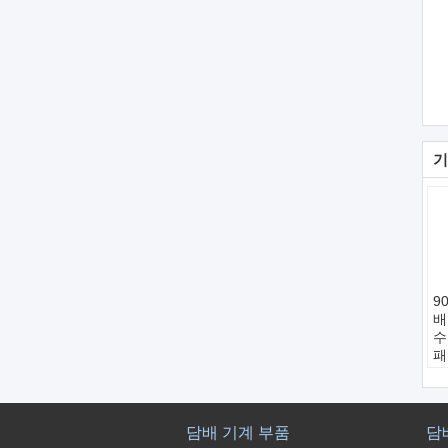
기
9
배
수
패
일
분
능
전
담배 기계 부품
담
압