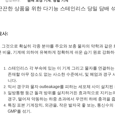
강조하다:
담배 포장 기계
,
당밀 기계
끈끈한 상품을 위한 다기능 스테인리스 당밀 담배 
묘사:
그것으로 확실히 각종 분야를 주요와 보충 물자의 약학과 같은 화
.
른 비율, 기계에 의하여 유복하게 정확하게 쉬운 습기 원료 강화하
스테인리스 각 부속에 있는 이 기계 그리고 물자를 연결하는
존재할 아무 장소도 없는 사소한 수준에서, 및 헤엄과 갱구
니다.
믹서 갱구와 물자 outleakage를 피하는 세포체 사이 설치
일방통행 둥근 돌격 방위를 설치하거든 효과적으로 지키는의
갱구, 떨어져 약동하는 하중 초과에서 우연히 하에 충격을 줍
특징 표본 기계장치, 외관을, 작은 발자국 좋 보는, 통신수의
GMP를 섞기.